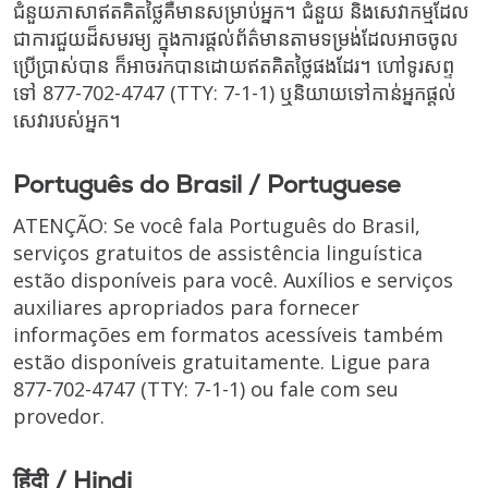
ជំនួយភាសាឥតគិតថ្លៃគឺមានសម្រាប់អ្នក។ ជំនួយ និងសេវាកម្មដែល
ជាការជួយដ៏សមរម្យ ក្នុងការផ្តល់ព័ត៌មានតាមទម្រង់ដែលអាចចូល
ប្រើប្រាស់បាន ក៏អាចរកបានដោយឥតគិតថ្លៃផងដែរ។ ហៅទូរសព្ទ
ទៅ
877-702-4747
(TTY: 7-1-1)
ឬនិយាយទៅកាន់អ្នកផ្តល់
សេវារបស់អ្នក។
Português do Brasil / Portuguese
ATENÇÃO: Se você fala Português do Brasil,
serviços gratuitos de assistência linguística
estão disponíveis para você. Auxílios e serviços
auxiliares apropriados para fornecer
informações em formatos acessíveis também
estão disponíveis gratuitamente. Ligue para
877-702-4747
(TTY: 7-1-1)
ou fale com seu
provedor.
हिंदी / Hindi