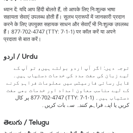
ध्यान दें: यदि आप हिंदी बोलते हैं, तो आपके लिए निःशुल्क भाषा
सहायता सेवाएं उपलब्ध होती हैं। सुलभ प्रारूपों में जानकारी प्रदान
करने के लिए उपयुक्त सहायक साधन और सेवाएँ भी निःशुल्क उपलब्ध
हैं।
877-702-4747
(TTY: 7-1-1)
पर कॉल करें या अपने
प्रदाता से बात करें।
اردو / Urdu
توجہ دیں: اگر آپ اردو بولتے ہیں، تو آپ کے
لیے زبان کی مفت مدد کی خدمات دستیاب ہیں۔
قابل رسائی فارمیٹس میں معلومات فراہم کرنے
کے لیے مناسب معاون امداد اور خدمات بھی مفت
پر کال
877-702-4747
(TTY: 7-1-1)
دستیاب ہیں۔
کریں یا اپنے فراہم کنندہ سے بات کریں۔
తెలుగు / Telugu