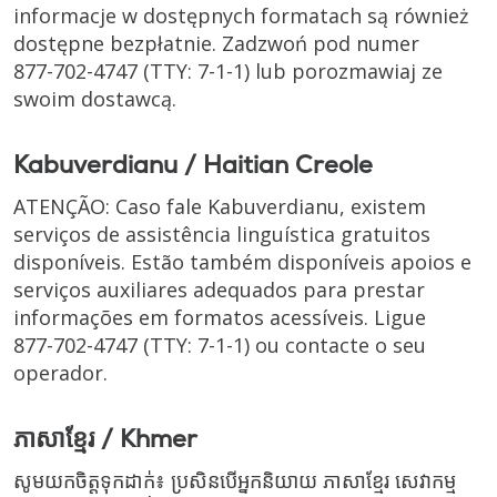
informacje w dostępnych formatach są również
dostępne bezpłatnie. Zadzwoń pod numer
877-702-4747
(TTY: 7-1-1)
lub porozmawiaj ze
swoim dostawcą.
Kabuverdianu / Haitian Creole
ATENÇÃO: Caso fale Kabuverdianu, existem
serviços de assistência linguística gratuitos
disponíveis. Estão também disponíveis apoios e
serviços auxiliares adequados para prestar
informações em formatos acessíveis. Ligue
877-702-4747
(TTY: 7-1-1)
ou contacte o seu
operador.
ភាសាខ្មែរ / Khmer
សូមយកចិត្តទុកដាក់៖ ប្រសិនបើអ្នកនិយាយ ភាសាខ្មែរ សេវាកម្ម