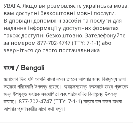
УВАГА: Якщо ви розмовляєте українська мова,
вам доступні безкоштовні мовні послуги.
Відповідні допоміжні засоби та послуги для
надання інформації у доступних форматах
також доступні безкоштовно. Зателефонуйте
за номером
877-702-4747
(TTY: 7-1-1)
або
зверніться до свого постачальника.
বাংলা / Bengali
মনোযোগ দিন: যদি আপনি বাংলা বলেন তাহলে আপনার জন্য বিনামূল্যে ভাষা
সহায়তা পরিষেবাদি উপলব্ধ রয়েছে। অ্যাক্সেসযোগ্য ফরম্যাটে তথ্য প্রদানের
জন্য উপযুক্ত সহায়ক সহযোগিতা এবং পরিষেবাদিও বিনামূল্যে উপলব্ধ
রয়েছে।
877-702-4747
(TTY: 7-1-1)
নম্বরে কল করুন অথবা
আপনার প্রদানকারীর সাথে কথা বলুন।