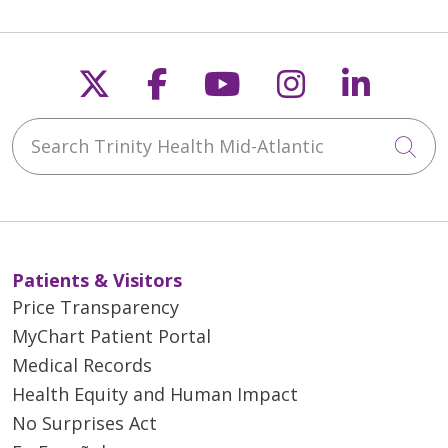
Follow us on X
Follow us on Faceb
Follow us on Y
Follow us 
Follow
Search Trinity Health Mid-Atlantic
Cli
Patients & Visitors
Price Transparency
MyChart Patient Portal
Medical Records
Health Equity and Human Impact
No Surprises Act