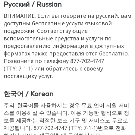
Русский / Russian
ВНИМАНИЕ: Если вы говорите на русский, вам
доступны бесплатные услуги языковой
поддержки. Соответствующие
вспомогательные средства и услуги по
предоставлению информации в доступных
форматах также предоставляются бесплатно.
Позвоните по телефону
877-702-4747
(TTY: 7-1-1)
или обратитесь к своему
поставщику услуг.
한국어 / Korean
주의: 한국어를 사용하시는 경우 무료 언어 지원 서비
스를 이용하실 수 있습니다. 이용 가능한 형식으로 정
보를 제공하는 적절한 보조 기구 및 서비스도 무료로
제공됩니다.
877-702-4747
(TTY: 7-1-1)
번으로 전화