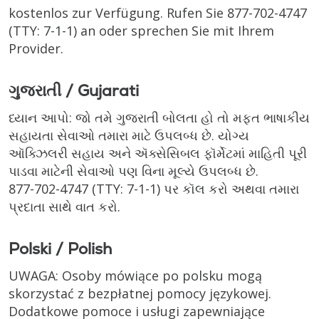
kostenlos zur Verfügung. Rufen Sie
877-702-4747
(TTY: 7-1-1)
an oder sprechen Sie mit Ihrem
Provider.
ગુજરાતી / Gujarati
ધ્યાન આપો: જો તમે ગુજરાતી બોલતા હો તો મફત ભાષાકીય
સહાયતા સેવાઓ તમારા માટે ઉપલબ્ધ છે. યોગ્ય
ઑક્ઝિલરી સહાય અને ઍક્સેસિબલ ફૉર્મેટમાં માહિતી પૂરી
પાડવા માટેની સેવાઓ પણ વિના મૂલ્યે ઉપલબ્ધ છે.
877-702-4747
(TTY: 7-1-1)
પર કૉલ કરો અથવા તમારા
પ્રદાતા સાથે વાત કરો.
Polski / Polish
UWAGA: Osoby mówiące po polsku mogą
skorzystać z bezpłatnej pomocy językowej.
Dodatkowe pomoce i usługi zapewniające