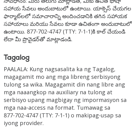
సావధానం: మీరు తెలుగు మాట్లాడితే, మీకు ఉచిత భాషా
సహాయ సేవలు అందుబాటులో ఉంటాయి. యాక్సెస్ చేయగల
ఫార్మాట్‌లలో సమాచారాన్ని అందించడానికి తగిన సహాయక
సహాయాలు మరియు సేవలు కూడా ఉచితంగా అందుబాటులో
ఉంటాయి.
877-702-4747
(TTY: 7-1-1)
కి కాల్ చేయండి
లేదా మీ ప్రొవైడర్‌తో మాట్లాడండి.
Tagalog
PAALALA: Kung nagsasalita ka ng Tagalog,
magagamit mo ang mga libreng serbisyong
tulong sa wika. Magagamit din nang libre ang
mga naaangkop na auxiliary na tulong at
serbisyo upang magbigay ng impormasyon sa
mga naa-access na format. Tumawag sa
877-702-4747
(TTY: 7-1-1)
o makipag-usap sa
iyong provider.